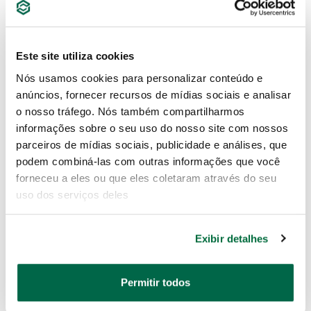
Este site utiliza cookies
Nós usamos cookies para personalizar conteúdo e
anúncios, fornecer recursos de mídias sociais e analisar
o nosso tráfego. Nós também compartilharmos
informações sobre o seu uso do nosso site com nossos
parceiros de mídias sociais, publicidade e análises, que
Jogo Soquete 3/8" Chaves
Jogo de Ferramentas
podem combiná-las com outras informações que você
e - Torx® 3/8" com 35
forneceu a eles ou que eles coletaram através do seu
Peças
uso dos serviços deles
ST09010SJ
ST09505SJ
Exibir detalhes
Permitir todos