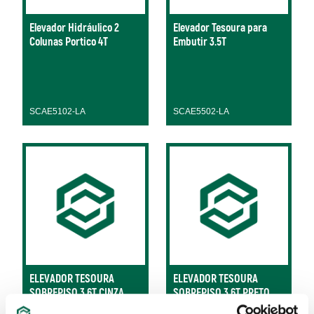
Elevador Hidráulico 2
Elevador Tesoura para
Colunas Portico 4T
Embutir 3.5T
SCAE5102-LA
SCAE5502-LA
ELEVADOR TESOURA
ELEVADOR TESOURA
SOBREPISO 3.6T CINZA
SOBREPISO 3.6T PRETO
SATA - SC355057T
SATA - SC355057B