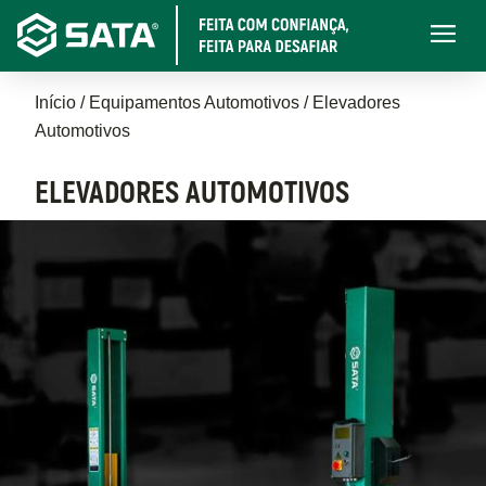
Pular
Main
para
navigati
o
Trilha
conteúdo
Início
Equipamentos Automotivos
Elevadores
principal
Automotivos
de
navegação
ELEVADORES AUTOMOTIVOS