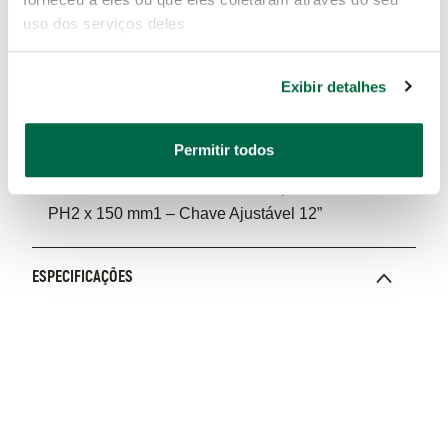
de Calibradores de Folga 16 Peças*1 - Caixa de
uso dos serviços deles
Ferramentas 5 Gavetas*1 - Catraca de Engate
Rápido 1/2”17 - Soquetes Sextavados 1/2”: 8, 9, 10,
11, 12,13,14,17,19, 20, 21, 22, 23, 24, 27, 30, 32
Exibir detalhes
mm3 – Soquetes Sextavados Longo 1/2”: 17, 19, 21
mm11 – Chaves Combinadas: 8, 9, 10, 11, 12, 13,
Permitir todos
14, 17, 19, 21, 24 mm2 - Chaves de Fenda: 5 x 75
mm, 6 x 150 mm2 - Chaves Phillips: PH1 x 75 mm,
PH2 x 150 mm1 – Chave Ajustável 12”
ESPECIFICAÇÕES