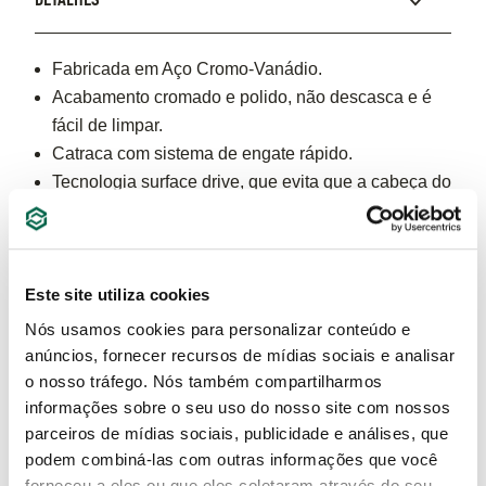
DETALHES
Fabricada em Aço Cromo-Vanádio.
Acabamento cromado e polido, não descasca e é
fácil de limpar.
Catraca com sistema de engate rápido.
Tecnologia surface drive, que evita que a cabeça do
parafuso ou porca espane.
Caixa fabricada em chapa de aço reforçada.
Pintura eletrostática para melhor acabamento,
garantindo a resistência e durabilidade.
Este site utiliza cookies
Mix versátil e ideal de ferramentas.
Nós usamos cookies para personalizar conteúdo e
Composição1 – Alicate Meia-Cana 6”1 - Alicate
anúncios, fornecer recursos de mídias sociais e analisar
Diagonal 6”1 - Alicate Universal 7”1 – Martelo Bola
o nosso tráfego. Nós também compartilharmos
informações sobre o seu uso do nosso site com nossos
24oz/680g*28 – Acessórios: Extensão 1/2”: 5”,
parceiros de mídias sociais, publicidade e análises, que
10”Junta universal 1/2” - Cabo L 1/2” 260mmJogo
podem combiná-las com outras informações que você
de Chaves Hexagonais Tipo Canivete 8 PeçasJogo
forneceu a eles ou que eles coletaram através do seu