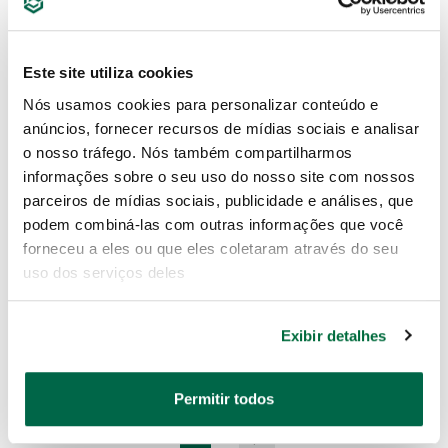
Este site utiliza cookies
Nós usamos cookies para personalizar conteúdo e
anúncios, fornecer recursos de mídias sociais e analisar
o nosso tráfego. Nós também compartilharmos
informações sobre o seu uso do nosso site com nossos
parceiros de mídias sociais, publicidade e análises, que
Macaco Hidráulico
Macaco Jacaré 3000Kg
podem combiná-las com outras informações que você
Garrafa 8Ton
forneceu a eles ou que eles coletaram através do seu
uso dos serviços deles
Exibir detalhes
ST97804ASC
ST97813A
Permitir todos
Paginação
Página
Página
Próxima
1
2