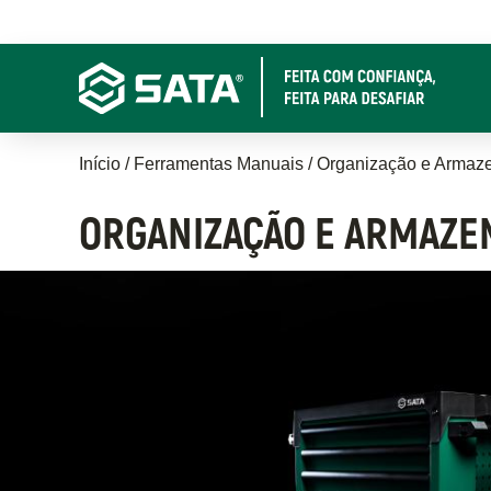
Pular
para
o
conteúdo
principal
Trilha
Início
Ferramentas Manuais
Organização e Armaz
de
ORGANIZAÇÃO E ARMAZ
navegação