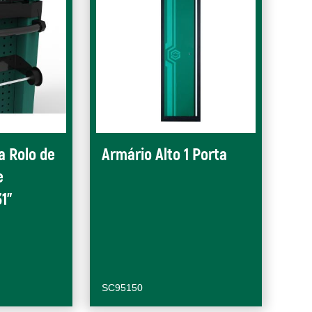
a Rolo de
Armário Alto 1 Porta
e
1"
SC95150