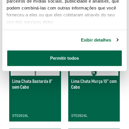
parceiros de mídias sociais, publicidade e análises, que
podem combiná-las com outras informações que você
ST03917L
ST03913L
forneceu a eles ou que eles coletaram através do seu
uso dos serviços deles
Exibir detalhes
Permitir todos
Lima Chata Bastarda 8"
Lima Chata Murça 10" com
sem Cabo
Cabo
ST03918L
ST03924L