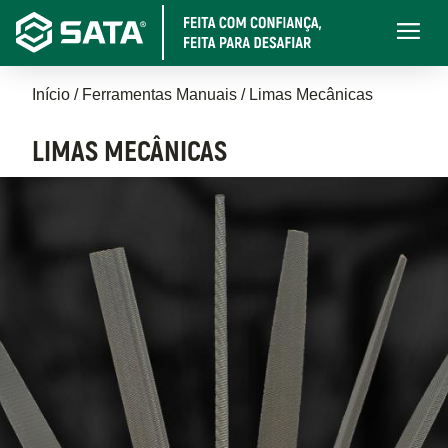
Pular
Main
para
navigati
o
Trilha
conteúdo
Início
Ferramentas Manuais
Limas Mecânicas
principal
de
LIMAS MECÂNICAS
navegação