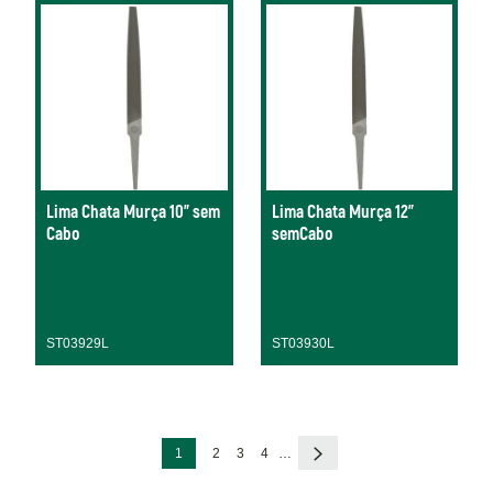
Lima Chata Murça 10" sem
Lima Chata Murça 12"
Cabo
semCabo
ST03929L
ST03930L
Paginação
Página
Página
Página
Página
Próxima
1
2
3
4
…
atual