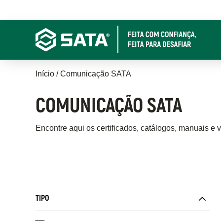
Pular
para
o
conteúdo
principal
Trilha
Início
Comunicação SATA
de
COMUNICAÇÃO SATA
navegação
Encontre aqui os certificados, catálogos, manuais e 
TIPO