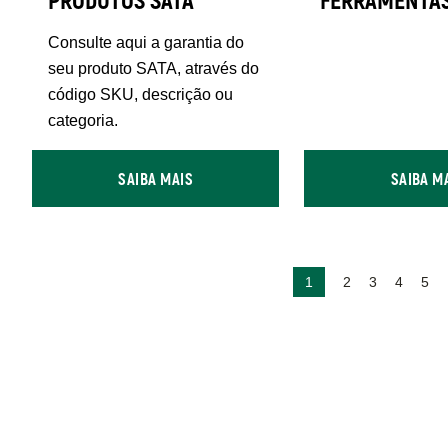
PRODUTOS SATA
FERRAMENTA
Consulte aqui a garantia do
seu produto SATA, através do
código SKU, descrição ou
categoria.
SAIBA MAIS
SAIBA M
Paginação
Página
Página
Página
Página
Pág
1
2
3
4
5
atual