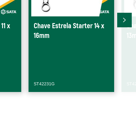
11 x
Chave Estrela Starter 14 x
Cha
16mm
13
ST42231G
ST4