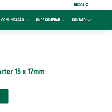
BUSCA
COMUNICAÇÃO
ONDE COMPRAR
CONTATO
re Nós
Expand Comunicação
Expand Onde Comprar
Expand Contato
arter 15 x 17mm