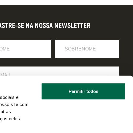
ASTRE-SE NA NOSSA NEWSLETTER
Sobrenome
Permitir todos
 li e estou de acordo com a
política de privacidade
.
sociais e
osso site com
outras
iços deles