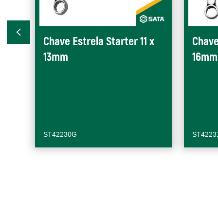
Chave Estrela Starter 11 x
Chave
13mm
16mm
ST42230G
ST4223