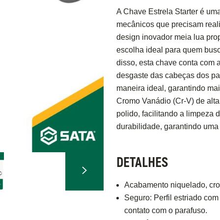
A Chave Estrela Starter é uma
mecânicos que precisam reali
design inovador meia lua pro
escolha ideal para quem bus
disso, esta chave conta com a
desgaste das cabeças dos para
maneira ideal, garantindo mai
Cromo Vanádio (Cr-V) de alt
polido, facilitando a limpeza
durabilidade, garantindo uma
DETALHES
Acabamento niquelado, crom
Seguro: Perfil estriado co
contato com o parafuso.