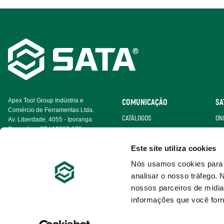
Footer
Navigation
Apex Tool Group Indústria e
COMUNICAÇÃO
SA
Comércio de Ferramentas Ltda.
CATÁLOGOS
ON
Av. Liberdade, 4055 - Iporanga
Sorocaba - SP | 18087-170
CERTIFICADOS
BE
Este site utiliza cookies
GALERIA DE VÍDEO
Nós usamos cookies para p
analisar o nosso tráfego
nossos parceiros de mídia
informações que você forn