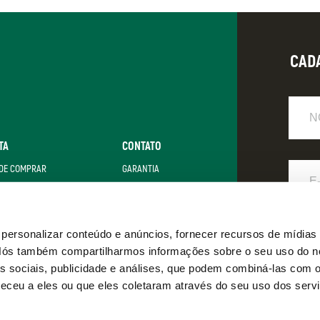
CAD
Nome
TA
CONTATO
E-
DE COMPRAR
GARANTIA
Mail
LZER + SATA
FAQ
POLÍTICA DE PRIVACIDADE
Eu
ersonalizar conteúdo e anúncios, fornecer recursos de mídias 
. Nós também compartilharmos informações sobre o seu uso do n
s sociais, publicidade e análises, que podem combiná-las com 
eceu a eles ou que eles coletaram através do seu uso dos serv