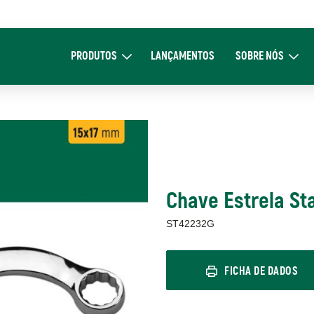
Main
navigation
PRODUTOS
LANÇAMENTOS
SOBRE NÓS
Expand Produtos
Expand Sob
Chave Estrela St
ST42232G
FICHA DE DADOS