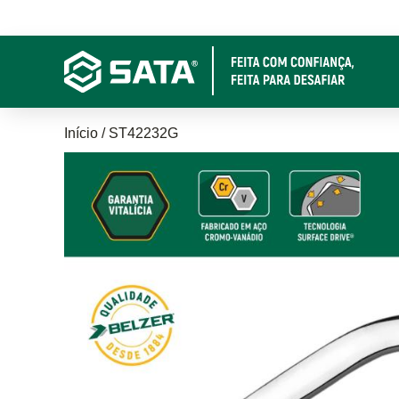
Pular
para
o
conteúdo
principal
Trilha
Início
ST42232G
de
navegação