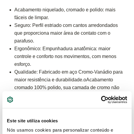
Acabamento niquelado, cromado e polido: mais
fáceis de limpar.
Seguro: Perfil estriado com cantos arredondados
que proporciona maior área de contato com o
parafuso.
Ergonômico: Empunhadura anatômica: maior
controle e conforto nos movimentos, com menos
esforço.
Qualidade: Fabricado em aço Cromo-Vanádio para
maior resistência e durabilidade.oAcabamento
cromado 100% polido, sua camada de cromo não
descasca eliminando riscos de acidentes com
cortes e facilita limpeza da chave.
Este site utiliza cookies
ESPECIFICAÇÕES
Nós usamos cookies para personalizar conteúdo e