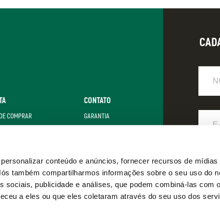
CAD
Nome
TA
CONTATO
E-
DE COMPRAR
GARANTIA
Mail
LZER + SATA
FAQ
POLÍTICA DE PRIVACIDADE
Eu
ersonalizar conteúdo e anúncios, fornecer recursos de mídias 
. Nós também compartilharmos informações sobre o seu uso do n
s sociais, publicidade e análises, que podem combiná-las com 
eceu a eles ou que eles coletaram através do seu uso dos serv