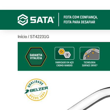
Pular
para
o
conteúdo
principal
Trilha
Início
ST42231G
de
navegação