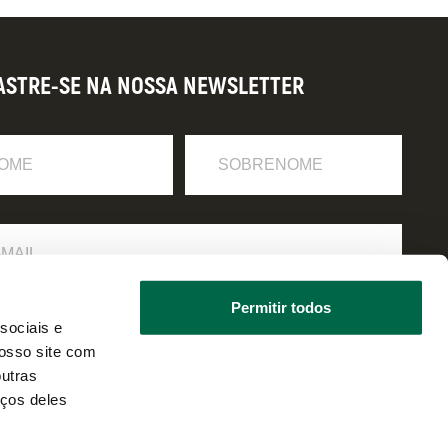
ASTRE-SE NA NOSSA NEWSLETTER
Sobrenome
Permitir todos
 li e estou de acordo com a
política de privacidade
.
sociais e
osso site com
outras
iços deles