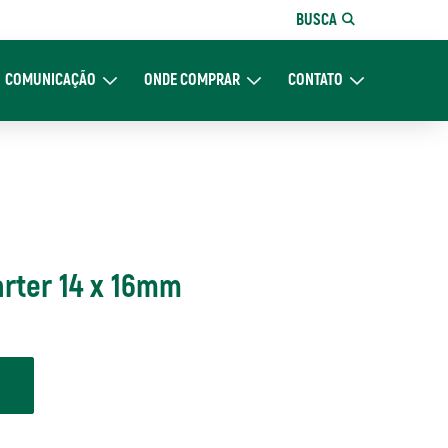
BUSCA
COMUNICAÇÃO
ONDE COMPRAR
CONTATO
re Nós
Expand Comunicação
Expand Onde Comprar
Expand Contato
arter 14 x 16mm