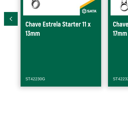
Chave Estrela Starter 11 x
Chave
13mm
17mm
ST42230G
ST4223