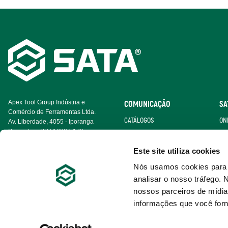
Footer
Navigation
Apex Tool Group Indústria e
COMUNICAÇÃO
SA
Comércio de Ferramentas Ltda.
CATÁLOGOS
ON
Av. Liberdade, 4055 - Iporanga
Sorocaba - SP | 18087-170
CERTIFICADOS
BE
Este site utiliza cookies
GALERIA DE VÍDEO
Nós usamos cookies para p
analisar o nosso tráfego
nossos parceiros de mídia
informações que você forn