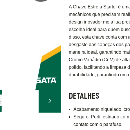
A Chave Estrela Starter é uma
mecânicos que precisam reali
design inovador meia lua pro
escolha ideal para quem bus
disso, esta chave conta com a
desgaste das cabeças dos para
maneira ideal, garantindo mai
Cromo Vanádio (Cr-V) de alt
polido, facilitando a limpeza
durabilidade, garantindo uma
DETALHES
Acabamento niquelado, crom
Seguro: Perfil estriado co
contato com o parafuso.