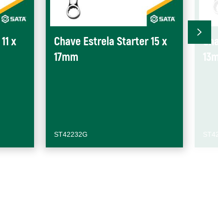
11 x
Chave Estrela Starter 15 x
Cha
17mm
13
ST42232G
ST4