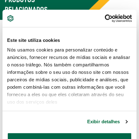
RELACIONADOS
Este site utiliza cookies
Nós usamos cookies para personalizar conteúdo e
anúncios, fornecer recursos de mídias sociais e analisar
o nosso tráfego. Nós também compartilharmos
informações sobre o seu uso do nosso site com nossos
parceiros de mídias sociais, publicidade e análises, que
podem combiná-las com outras informações que você
forneceu a eles ou que eles coletaram através do seu
Adaptador para Bits de
Adaptador de 1/4" F x 3/8"
uso dos serviços deles
1/4" 50mm
M
Exibir detalhes
ST59272ST
ST11913SC