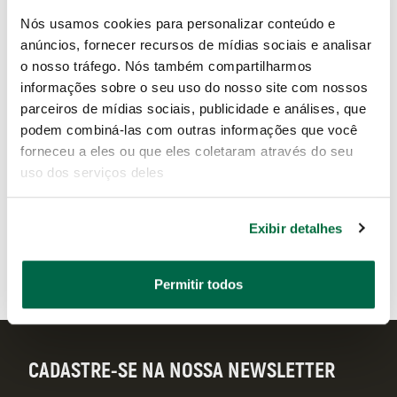
Nós usamos cookies para personalizar conteúdo e
anúncios, fornecer recursos de mídias sociais e analisar
o nosso tráfego. Nós também compartilharmos
informações sobre o seu uso do nosso site com nossos
parceiros de mídias sociais, publicidade e análises, que
podem combiná-las com outras informações que você
ST34202SC
ST34203SC
forneceu a eles ou que eles coletaram através do seu
uso dos serviços deles
Exibir detalhes
Permitir todos
CADASTRE-SE NA NOSSA NEWSLETTER