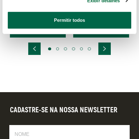
Exibir detalhes
Permitir todos
ST90833G
ST90813G
CADASTRE-SE NA NOSSA NEWSLETTER
Nome