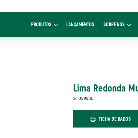
Main
navigation
PRODUTOS
LANÇAMENTOS
SOBRE NÓS
Expand Produtos
Expand Sob
Lima Redonda Mu
ST03993L
FICHA DE DADOS