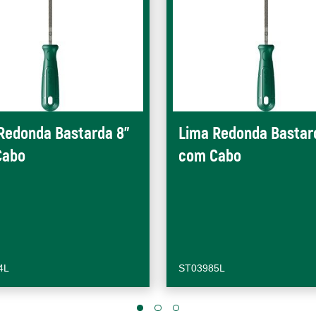
Redonda Bastarda 8"
Lima Redonda Bastar
Cabo
com Cabo
4L
ST03985L