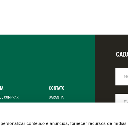
CAD
Nome
TA
CONTATO
E-
DE COMPRAR
GARANTIA
Mail
LZER + SATA
FAQ
POLÍTICA DE PRIVACIDADE
Eu
ersonalizar conteúdo e anúncios, fornecer recursos de mídias 