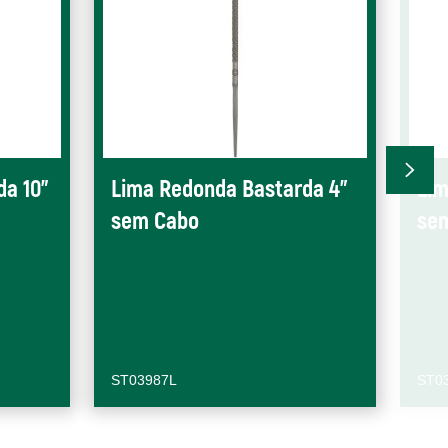
da 10"
Lima Redonda Bastarda 4"
Lim
sem Cabo
se
ST03987L
ST0