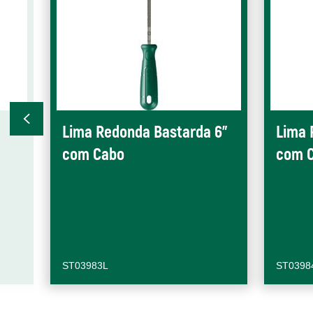
Lima Redonda Bastarda 6"
Lima 
com Cabo
com 
ST03983L
ST0398