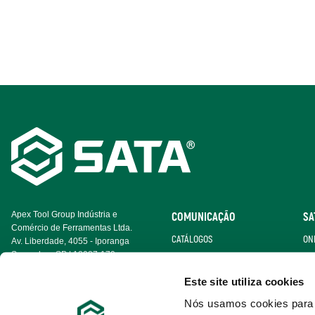
Footer
Navigation
Apex Tool Group Indústria e
COMUNICAÇÃO
SA
Comércio de Ferramentas Ltda.
CATÁLOGOS
ON
Av. Liberdade, 4055 - Iporanga
Sorocaba - SP | 18087-170
CERTIFICADOS
BE
Este site utiliza cookies
GALERIA DE VÍDEO
Nós usamos cookies para p