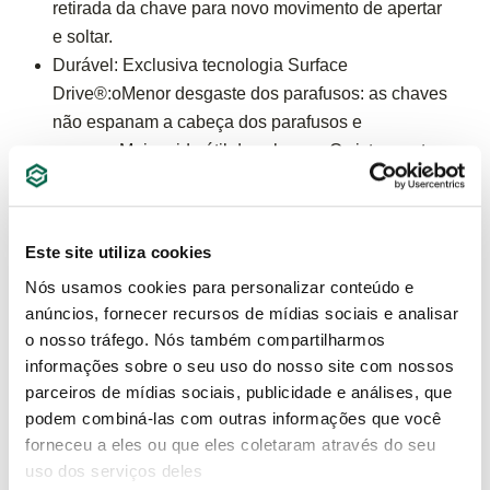
retirada da chave para novo movimento de apertar
e soltar.
Durável: Exclusiva tecnologia Surface
Drive®:oMenor desgaste dos parafusos: as chaves
não espanam a cabeça dos parafusos e
porcas.oMaior vida útil das chaves: O sistema atua
na superfície plana dos parafusos evitando a
deformação prematura do perfil estriado da catraca
das chaves.oMaior torque: Melhor distribuição de
Este site utiliza cookies
força entre a chave e o parafuso.
Nós usamos cookies para personalizar conteúdo e
Identificação Rápida: Medidas estampadas em
anúncios, fornecer recursos de mídias sociais e analisar
baixo relevo facilitando a identificação da
o nosso tráfego. Nós também compartilharmos
ferramenta.oPossui seta indicativa que evita a
informações sobre o seu uso do nosso site com nossos
necessidade de se testar a direção do movimento.
parceiros de mídias sociais, publicidade e análises, que
Qualidade: Fabricado em aço Cromo-Vanádio para
podem combiná-las com outras informações que você
maior resistência e durabilidade.oAcabamento
forneceu a eles ou que eles coletaram através do seu
cromado 100% polido, facilitando a limpeza da
uso dos serviços deles