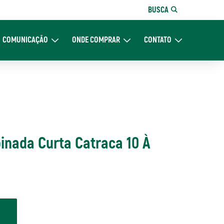
BUSCA
COMUNICAÇÃO
ONDE COMPRAR
CONTATO
re Nós
Expand Comunicação
Expand Onde Comprar
Expand Contato
nada Curta Catraca 10 À