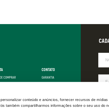
CAD
Nome
TA
CONTATO
E-
DE COMPRAR
GARANTIA
Mail
LZER + SATA
FAQ
POLÍTICA DE PRIVACIDADE
Eu
ersonalizar conteúdo e anúncios, fornecer recursos de mídias 
. Nós também compartilharmos informações sobre o seu uso do n