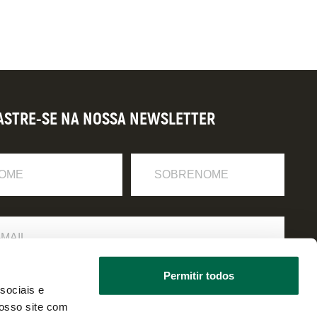
ASTRE-SE NA NOSSA NEWSLETTER
Sobrenome
Permitir todos
 li e estou de acordo com a
política de privacidade
.
sociais e
osso site com