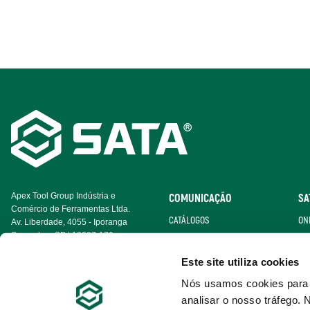
Footer
Navigation
Apex Tool Group Indústria e
COMUNICAÇÃO
SA
Comércio de Ferramentas Ltda.
CATÁLOGOS
ON
Av. Liberdade, 4055 - Iporanga
Sorocaba - SP | 18087-170
CERTIFICADOS
BE
Este site utiliza cookies
GALERIA DE VÍDEO
Nós usamos cookies para p
analisar o nosso tráfego