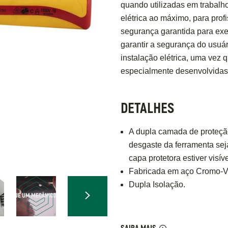
quando utilizadas em trabalh
elétrica ao máximo, para pro
segurança garantida para exe
garantir a segurança do usuár
instalação elétrica, uma vez
especialmente desenvolvidas 
DETALHES
A dupla camada de proteção
desgaste da ferramenta se
capa protetora estiver visív
Fabricada em aço Cromo-Van
Dupla Isolação.