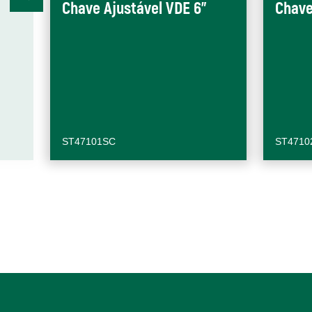
Chave Ajustável VDE 6"
Chave
ST47101SC
ST4710