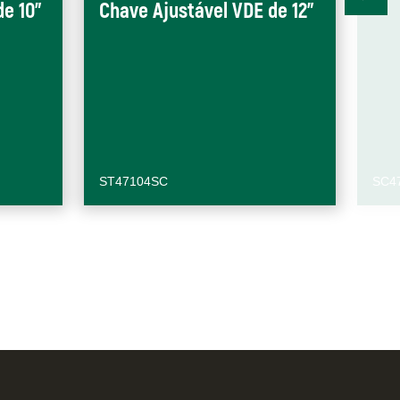
de 10"
Chave Ajustável VDE de 12"
ST47104SC
SC4