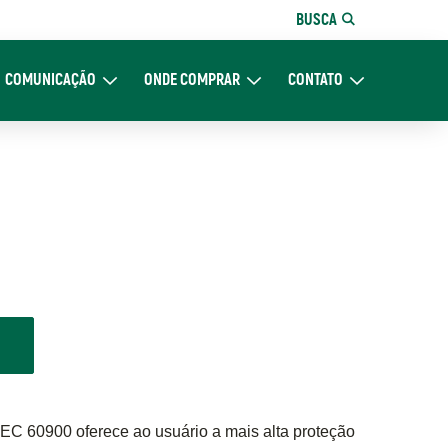
BUSCA
COMUNICAÇÃO
ONDE COMPRAR
CONTATO
re Nós
Expand Comunicação
Expand Onde Comprar
Expand Contato
IEC 60900 oferece ao usuário a mais alta proteção