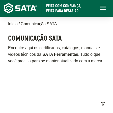
Pular
Main
para
navigati
o
Trilha
conteúdo
Início
Comunicação SATA
principal
de
COMUNICAÇÃO SATA
navegação
Encontre aqui os certificados, catálogos, manuais e
vídeos técnicos da
SATA Ferramentas
. Tudo o que
você precisa para se manter atualizado com a marca.