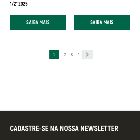
1/2" 2025
SAIBA MAIS
SAIBA MAIS
Paginação
Página
Página
Página
Página
Próxima
1
2
3
4
atual
página
CADASTRE-SE NA NOSSA NEWSLETTER