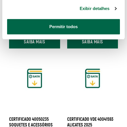
Exibir detalhes
CERTIFICADO VDE 40035788
CERTIFICADO VDE 40034729
CHAVE ESTRELA 2025
CHAVES RETAS E ALICATES
2025
Permitir todos
SAIBA MAIS
SAIBA MAIS
CERTIFICADO 40050235
CERTIFICADO VDE 40041593
SOQUETES E ACESSÓRIOS
ALICATES 2025