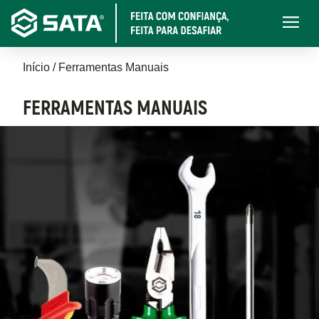
Pular
Main
para
navigati
o
Trilha
conteúdo
Início
Ferramentas Manuais
principal
de
FERRAMENTAS MANUAIS
navegação