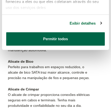
O alicate corte tesoura é indispensável para cortes
forneceu a eles ou que eles coletaram através do seu
rápidos e precisos em fios e materiais metálicos. Com
uso dos serviços deles
lâminas afiadas, garante acabamento limpo e
excelente durabilidade.
Exibir detalhes
Alicate de Anel
Utilize o alicate de anel SATA para instalação ou
Permitir todos
remoção de anéis de retenção com agilidade e
segurança, ideal para mecânicos e especialistas em
manutenção automotiva.
Alicate de Bico
Perfeito para trabalhos em espaços reduzidos, o
alicate de bico SATA traz maior alcance, controle e
precisão na manipulação de fios e pequenas peças.
Alicate de Crimpar
O alicate de crimpar proporciona conexões elétricas
seguras em cabos e terminais. Tenha mais
produtividade e confiabilidade no seu dia a dia.