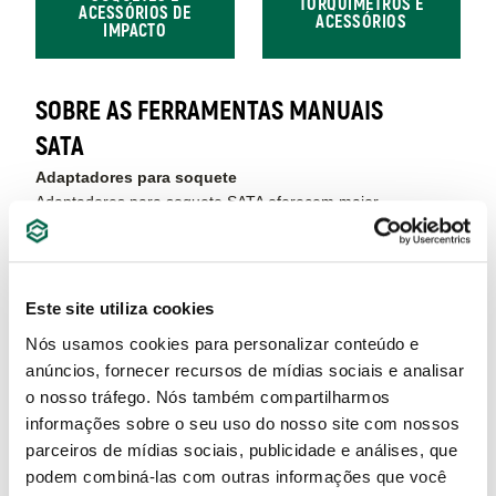
TORQUÍMETROS E
ACESSÓRIOS DE
ACESSÓRIOS
IMPACTO
SOBRE AS FERRAMENTAS MANUAIS
SATA
Adaptadores para soquete
Adaptadores para soquete SATA oferecem maior
versatilidade e alcance em trabalhos com diferentes
medidas. Essenciais para profissionais que buscam
flexibilidade em suas aplicações diárias.
Este site utiliza cookies
Alavancas
Nós usamos cookies para personalizar conteúdo e
As alavancas SATA são robustas e possibilitam mais
anúncios, fornecer recursos de mídias sociais e analisar
força e precisão em montagens, desmontagens e
o nosso tráfego. Nós também compartilharmos
ajustes, tornando qualquer tarefa mais eficiente e
segura.
informações sobre o seu uso do nosso site com nossos
parceiros de mídias sociais, publicidade e análises, que
Alicate Corte Tesoura
podem combiná-las com outras informações que você