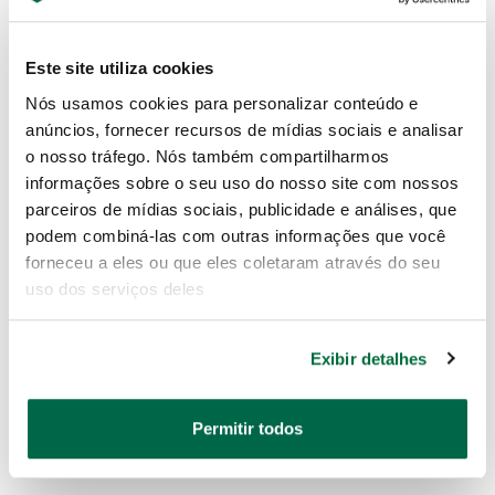
Este site utiliza cookies
Nós usamos cookies para personalizar conteúdo e
anúncios, fornecer recursos de mídias sociais e analisar
o nosso tráfego. Nós também compartilharmos
informações sobre o seu uso do nosso site com nossos
Jogo Chave Hexagonal
Jogo de Chave Combinada
Longa Color Abaulada 9
com Catraca 120 xP 8 À
parceiros de mídias sociais, publicidade e análises, que
Peças
19mm 7 Peças
podem combiná-las com outras informações que você
forneceu a eles ou que eles coletaram através do seu
uso dos serviços deles
ST09101CHBSJ
ST08051G
Exibir detalhes
Permitir todos